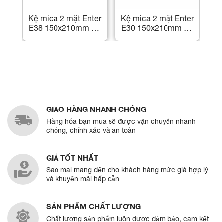
Kệ mica 2 mặt Enter
Kệ mica 2 mặt Enter
Bảng g
E38 150x210mm đế
E30 150x210mm đế
nội 
nhôm cao cấp A5,
nhôm A5 đứng, Kệ
KG10
Kệ menu nhà hàng,
menu nhà hàng,
d
Standee mica để
Standee mica để
bàn, Bảng quét mã
bàn, Bảng quét mã
QR Code
QR Code
GIAO HÀNG NHANH CHÓNG
Hàng hóa bạn mua sẽ được vận chuyển nhanh
chóng, chính xác và an toàn
GIÁ TỐT NHẤT
Sao mai mang đến cho khách hàng mức giá hợp lý
và khuyến mãi hấp dẫn
SẢN PHẨM CHẤT LƯỢNG
Chất lượng sản phẩm luôn được đảm bảo, cam kết