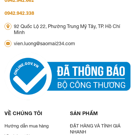
0942.942.662
0942.942.338
92 Quốc Lộ 22, Phường Trung Mỹ Tây, TP. Hồ Chí
Minh
vien.luong@saomai234.com
VỀ CHÚNG TÔI
SẢN PHẨM
Hướng dẫn mua hàng
ĐẶT HÀNG VÀ TÍNH GIÁ
NHANH