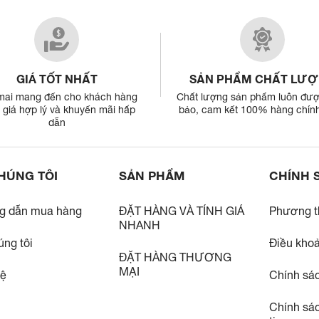
GIÁ TỐT NHẤT
SẢN PHẨM CHẤT LƯ
mai mang đến cho khách hàng
Chất lượng sản phẩm luôn đư
giá hợp lý và khuyến mãi hấp
bảo, cam kết 100% hàng chín
dẫn
HÚNG TÔI
SẢN PHẨM
CHÍNH 
g dẫn mua hàng
ĐẶT HÀNG VÀ TÍNH GIÁ
Phương t
NHANH
úng tôi
Điều kho
ĐẶT HÀNG THƯƠNG
MẠI
hệ
Chính sá
Chính sá