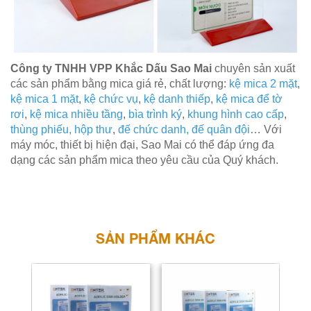
Công ty TNHH VPP Khắc Dấu Sao Mai
chuyên sản xuất
các sản phẩm bằng mica giá rẻ, chất lượng:
kệ mica 2 mặt
,
kệ mica 1 mặt
,
kệ chức vụ
,
kệ danh thiếp
,
kệ mica để tờ
rơi
,
kệ mica nhiều tầng
,
bìa trình ký
,
khung hình cao cấp
,
thùng phiếu, hộp thư
,
đế chức danh, đế quân đội
… Với
máy móc, thiết bị hiện đại, Sao Mai có thể đáp ứng đa
dạng các sản phẩm mica theo yêu cầu của Quý khách.
SẢN PHẨM KHÁC