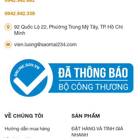
0942.942.662
0942.942.338
92 Quốc Lộ 22, Phường Trung Mỹ Tây, TP. Hồ Chí
Minh
vien.luong@saomai234.com
VỀ CHÚNG TÔI
SẢN PHẨM
Hướng dẫn mua hàng
ĐẶT HÀNG VÀ TÍNH GIÁ
NHANH