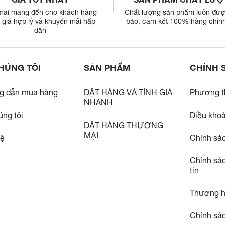
mai mang đến cho khách hàng
Chất lượng sản phẩm luôn đư
giá hợp lý và khuyến mãi hấp
bảo, cam kết 100% hàng chín
dẫn
HÚNG TÔI
SẢN PHẨM
CHÍNH 
g dẫn mua hàng
ĐẶT HÀNG VÀ TÍNH GIÁ
Phương t
NHANH
úng tôi
Điều kho
ĐẶT HÀNG THƯƠNG
MẠI
hệ
Chính sá
Chính sá
tin
Thương h
Chính sác