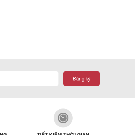
Đăng ký
ỢNG
TIẾT KIỆM THỜI GIAN