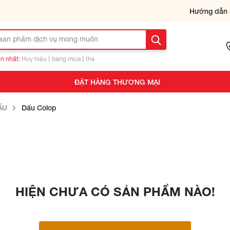
Hướng dẫn 
n nhất:
Huy hiệu
bảng mica
thẻ
ĐẶT HÀNG THƯƠNG MẠI
ẤU
Dấu Colop
HIỆN CHƯA CÓ SẢN PHẨM NÀO!