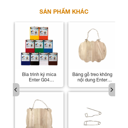
SẢN PHẨM KHÁC
ter
Bìa trình ký mica
Bảng gỗ treo không
đế
Enter G04
nội dung Enter
K
/3
13.5x19cm kẹp hóa
KG103 20x25cm
à
đơn
dày 8mm
ica
ét