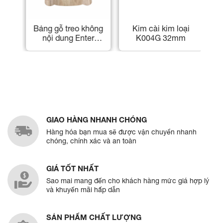
ter
Bảng gỗ treo không
Kim cài kim loại
đế
nội dung Enter
K004G 32mm
K
Kệ
KG104 20x27cm
,
dày 8mm
ể
mã
GIAO HÀNG NHANH CHÓNG
Hàng hóa bạn mua sẽ được vận chuyển nhanh
chóng, chính xác và an toàn
GIÁ TỐT NHẤT
Sao mai mang đến cho khách hàng mức giá hợp lý
và khuyến mãi hấp dẫn
SẢN PHẨM CHẤT LƯỢNG