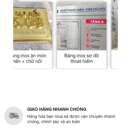
Bảng inox chức
Bảng inox công ty
B
danh
GIAO HÀNG NHANH CHÓNG
Hàng hóa bạn mua sẽ được vận chuyển nhanh
chóng, chính xác và an toàn