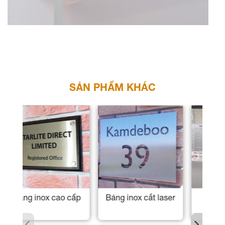
SẢN PHẨM KHÁC
Bảng inox số phòng
Bảng inox số nhà
B