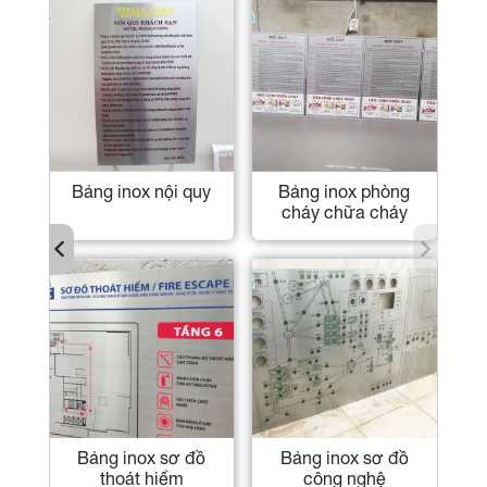
nox số nhà
Bảng inox ăn mòn
Bảng inox nội qu
nền + chữ nổi
ox công ty
Bảng inox cắt laser
Bảng inox sơ đồ
thoát hiểm